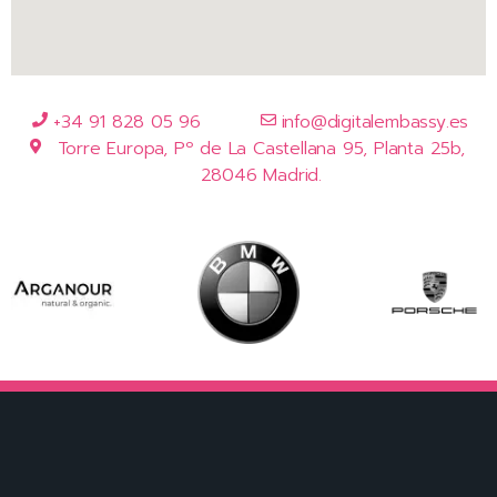
+34 91 828 05 96
info@digitalembassy.es
Torre Europa, Pº de La Castellana 95, Planta 25b,
28046 Madrid.